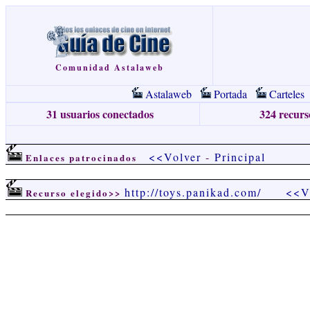
Comunidad Astalaweb
Astalaweb
Portada
Carteles
31 usuarios conectados
324 recurso
<<Volver
-
Principal
Enlaces patrocinados
http://toys.panikad.com/
<<V
Recurso elegido>>