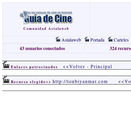
Comunidad Astalaweb
Astalaweb
Portada
Carteles
43 usuarios conectados
324 recurso
<<Volver
-
Principal
Enlaces patrocinados
http://toubiyanmar.com
<<Vo
Recurso elegido>>