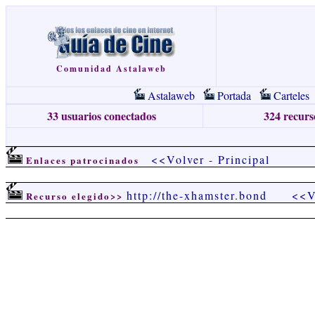
Comunidad Astalaweb
Astalaweb
Portada
Carteles
33 usuarios conectados
324 recurso
<<Volver
-
Principal
Enlaces patrocinados
http://the-xhamster.bond
<<V
Recurso elegido>>