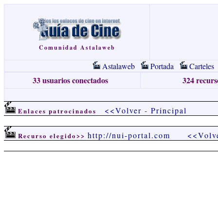
Comunidad Astalaweb
Astalaweb
Portada
Carteles
33 usuarios conectados
324 recurso
<<Volver
-
Principal
Enlaces patrocinados
http://nui-portal.com
<<Volv
Recurso elegido>>