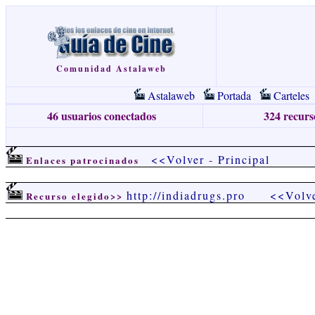
Comunidad Astalaweb
Astalaweb
Portada
Carteles
46 usuarios conectados
324 recurso
<<Volver
-
Principal
Enlaces patrocinados
http://indiadrugs.pro
<<Volv
Recurso elegido>>