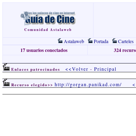
Comunidad Astalaweb
Astalaweb
Portada
Carteles
17 usuarios conectados
324 recurso
<<Volver
-
Principal
Enlaces patrocinados
http://gorgan.panikad.com/
<
Recurso elegido>>