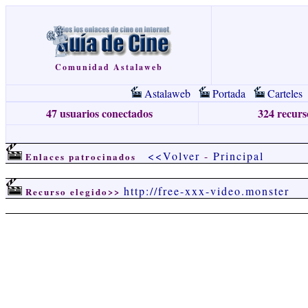
Comunidad Astalaweb
Astalaweb
Portada
Carteles
47 usuarios conectados
324 recurso
<<Volver
-
Principal
Enlaces patrocinados
http://free-xxx-video.monster
Recurso elegido>>