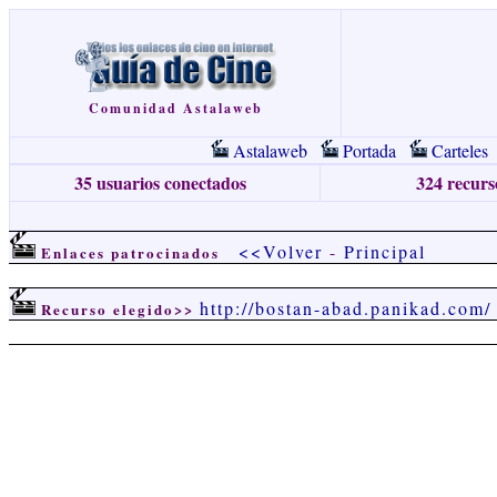
Comunidad Astalaweb
Astalaweb
Portada
Carteles
35 usuarios conectados
324 recurso
<<Volver
-
Principal
Enlaces patrocinados
http://bostan-abad.panikad.com/
Recurso elegido>>