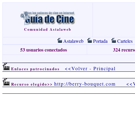
Comunidad Astalaweb
Astalaweb
Portada
Carteles
53 usuarios conectados
324 recurso
<<Volver
-
Principal
Enlaces patrocinados
http://berry-bouquet.com
<<V
Recurso elegido>>