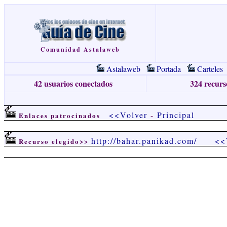
Comunidad Astalaweb
Astalaweb
Portada
Carteles
42 usuarios conectados
324 recurso
<<Volver
-
Principal
Enlaces patrocinados
http://bahar.panikad.com/
<<
Recurso elegido>>