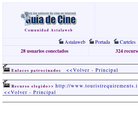
Comunidad Astalaweb
Astalaweb
Portada
Carteles
28 usuarios conectados
324 recurso
<<Volver
-
Principal
Enlaces patrocinados
http://www.touristrequirements.
Recurso elegido>>
<<Volver
-
Principal