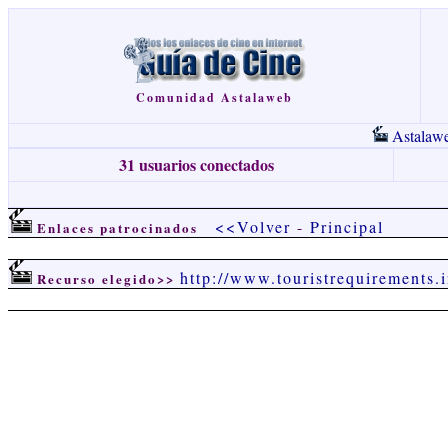
Comunidad Astalaweb
Astalaw
31 usuarios conectados
<<Volver
-
Principal
Enlaces patrocinados
http://www.touristrequirements.
Recurso elegido>>