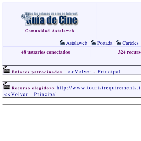
Comunidad Astalaweb
Astalaweb
Portada
Carteles
48 usuarios conectados
324 recurso
<<Volver
-
Principal
Enlaces patrocinados
http://www.touristrequirements.i
Recurso elegido>>
<<Volver
-
Principal