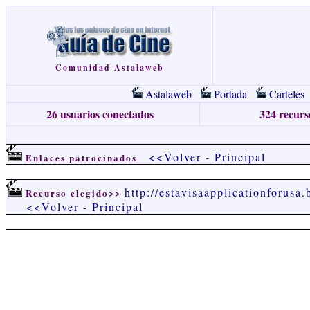
Comunidad Astalaweb
Astalaweb
Portada
Carteles
26 usuarios conectados
324 recurso
<<Volver
-
Principal
Enlaces patrocinados
http://estavisaapplicationforusa
Recurso elegido>>
<<Volver
-
Principal