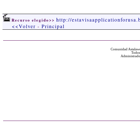
http://estavisaapplicationforusa
Recurso elegido>>
<<Volver
-
Principal
Comunidad Astalawe
Todos
Administrado