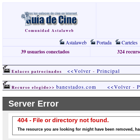
Comunidad Astalaweb
Astalaweb
Portada
Carteles
39 usuarios conectados
324 recurso
<<Volver
-
Principal
Enlaces patrocinados
banestados.com
<<Volver
-
P
Recurso elegido>>