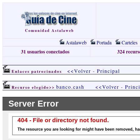
Comunidad Astalaweb
Astalaweb
Portada
Carteles
31 usuarios conectados
324 recurso
<<Volver
-
Principal
Enlaces patrocinados
banco.cash
<<Volver
-
Princ
Recurso elegido>>