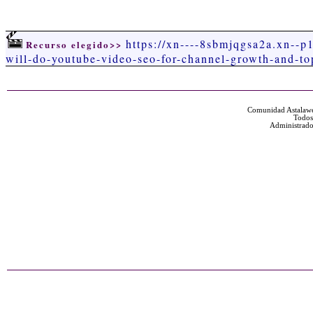
https://xn----8sbmjqgsa2a.xn--p
Recurso elegido>>
will-do-youtube-video-seo-for-channel-growth-and-t
Comunidad Astalawe
Todos
Administrado