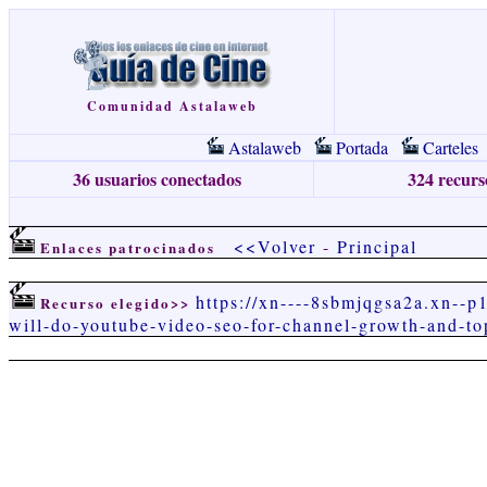
Comunidad Astalaweb
Astalaweb
Portada
Carteles
36 usuarios conectados
324 recurso
<<Volver
-
Principal
Enlaces patrocinados
https://xn----8sbmjqgsa2a.xn--p
Recurso elegido>>
will-do-youtube-video-seo-for-channel-growth-and-t