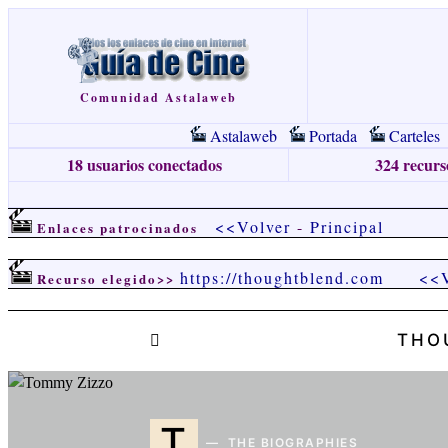
Comunidad Astalaweb
Astalaweb
Portada
Carteles
18 usuarios conectados
324 recurso
<<Volver
-
Principal
Enlaces patrocinados
https://thoughtblend.com
<<V
Recurso elegido>>