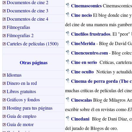
Documentos de cine 2
Cinemascomics
Cinemascomics: 
Documentos de cine 3
Cine necio
El blog donde cine y
Documentos de cine 4
del cine de una manera más gamber
Filmografías
Cinefilos frustrados
. El "peor"
Filmografías 2
CineMerida
- Blog de David Gar
Carteles de películas (1500)
Cinencuentro.com
- Blog colect
Cine en serio
Otras páginas
Críticas, carteler
Cine oculto
Noticias y actualid
Idiomas
Cinema de perra gorda (The c
Dinero en la red
muchas críticas de películas del cine
Libros gratuitos
Gráficos y fondos
Cinescalas
Blog de Milagros Am
Hosting para tus páginas
escribir sobre él en revistas como
El
Guía de empleo
Cinedani
Blog de Dani Díaz, crí
Guía de motor
del jurado de Blogos de oro.